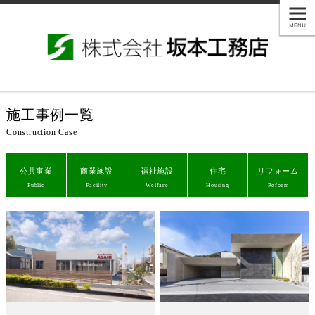
施工事例一覧
Construction Case
公共事業
商業施設
福祉施設
住宅
リフォーム
Public
Facility
Welfare
Housing
Reform